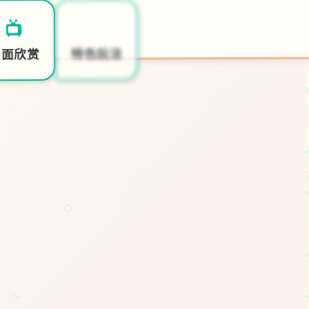
🔭
🔫
📺
开始游戏
特色玩法
画面欣赏
○
～