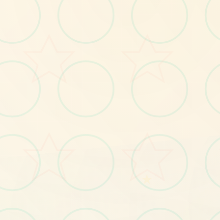
No.1
★