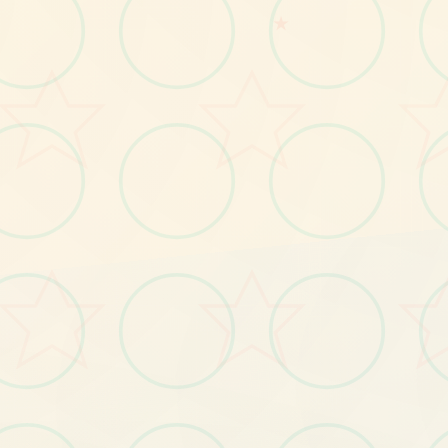
No.2
★