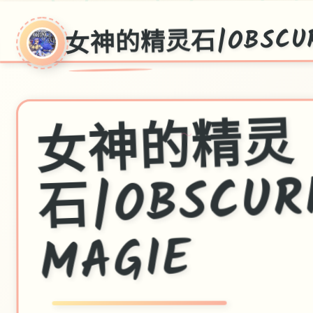
女神的精灵石|OBSCURI
女
神
的
精
灵
～
石|OBSCUR
MAGIE